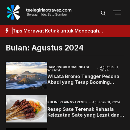
Langsung
ke
isi
aik
Tips Merawat Ketiak untuk Mencegah
T
k
Penggelapan
Bulan:
Agustus 2024
CAMPING
REKOMENDASI
Agustus 31,
WISATA
2024
Wisata Bromo Tengger Pesona
Abadi yang Tetap Booming
hingga Kini
KULINER
LAINNYA
RESEP
Agustus 31, 2024
Resep Sate Terenak Rahasia
Kelezatan Sate yang Lezat dan
Menggugah Selera