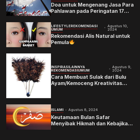
Doa untuk Mengenang Jasa Para
Pahlawan pada Peringatan 17
Agustus
LIFESTYLE
REKOMENDASI
Agustus 10,
UMUM
2024
Rekomendasi Alis Natural untuk
Pemula
INSPIRASI
LAINNYA
Agustus 9,
REKOMENDASI
UMUM
2024
Cara Membuat Sulak dari Bulu
Ayam/Kemoceng Kreativitas
Tradisional dengan Sentuhan
Modern
ISLAMI
Agustus 8, 2024
Keutamaan Bulan Safar
Menyibak Hikmah dan Kebajikan
di Bulan Kedua dalam Kalender
Hijriyah