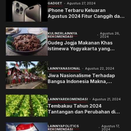
GADGET
Agustus 27, 2024
iPhone Terbaru Keluaran
Agustus 2024 Fitur Canggih dan
Inovasi Terbaru yang Viral di
Kalangan Pengguna
KULINER
LAINNYA
Agustus 26,
REKOMENDASI
2024
Gudeg Jogja Makanan Khas
Istimewa Yogyakarta yang
Melegenda
LAINNYA
NASIONAL
Agustus 22, 2024
Jiwa Nasionalisme Terhadap
Bangsa Indonesia Makna,
Tantangan, dan Implementasi
dalam Kehidupan Sehari-Hari
LAINNYA
REKOMENDASI
Agustus 21, 2024
Tembakau Tahun 2024
Tantangan dan Perubahan di
Industri Perkebunan dan
Konsumsi
LAINNYA
POLITICS
Agustus 17,
REKOMENDASI
2024