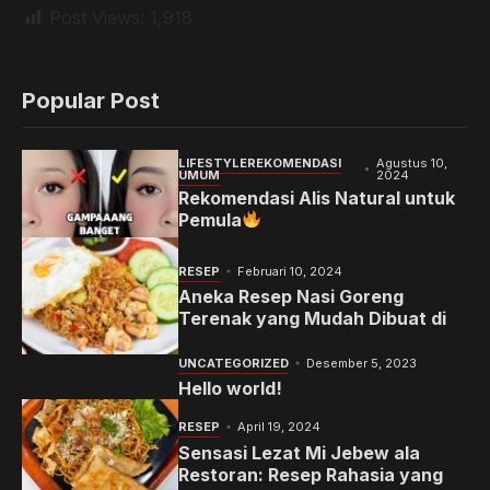
Post Views:
1,918
Popular Post
LIFESTYLE
REKOMENDASI
Agustus 10,
UMUM
2024
Rekomendasi Alis Natural untuk
Pemula
RESEP
Februari 10, 2024
Aneka Resep Nasi Goreng
Terenak yang Mudah Dibuat di
Rumah
UNCATEGORIZED
Desember 5, 2023
Hello world!
RESEP
April 19, 2024
Sensasi Lezat Mi Jebew ala
Restoran: Resep Rahasia yang