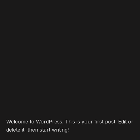
o
r
a
p
k
m
p
Welcome to WordPress. This is your first post. Edit or
delete it, then start writing!