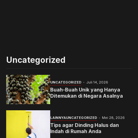
Uncategorized
UNCATEGORIZED
Juli 14, 2026
Buah-Buah Unik yang Hanya
Ditemukan di Negara Asalnya
LAINNYA
UNCATEGORIZED
Mei 28, 2026
Tips agar Dinding Halus dan
Indah di Rumah Anda