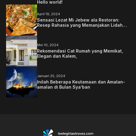
Hello world!
April 19, 2024
Sensasi Lezat Mi Jebew ala Restoran:
Resep Rahasia yang Memanjakan Lidah
Anda
Mei 10, 2024
Rekomendasi Cat Rumah yang Memikat,
Elegan dan Kalem,
Januari 25, 2024
Inilah Beberapa Keutamaan dan Amalan-
amalan di Bulan Sya’ban