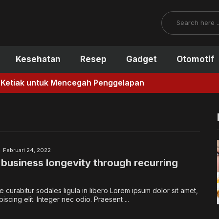
Search
Kesehatan
Resep
Gadget
Otomotif
Mencegah Penggelapan
Februari 24, 2022
 business longevity through recurring
 curabitur sodales ligula in libero Lorem ipsum dolor sit amet,
iscing elit. Integer nec odio. Praesent ...