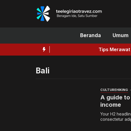
Langsung
ke
isi
Beranda
Umum
Tips Merawat Ketiak untuk 
Bali
CULTURE
HIKING
A guide to
income
Your H2 headline
consectetur adip