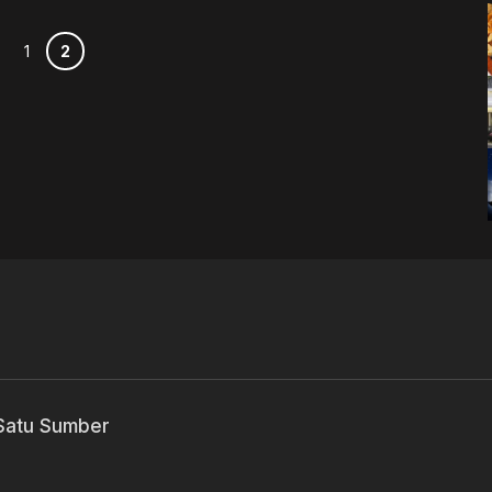
Halaman
Halaman
1
2
 Satu Sumber