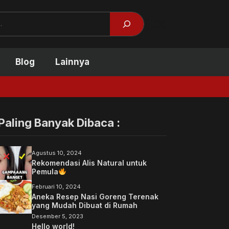
Facebook
X
Blog
Lainnya
Tidak Kuliah Bi
Paling Banyak Dibaca :
Agustus 10, 2024
Rekomendasi Alis Natural untuk
Pemula
Februari 10, 2024
Aneka Resep Nasi Goreng Terenak
yang Mudah Dibuat di Rumah
Desember 5, 2023
Hello world!