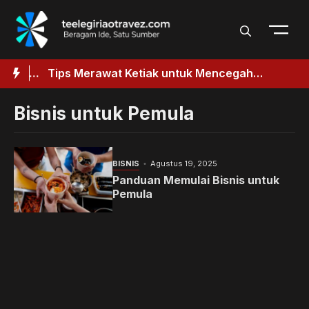
Langsung
ke
isi
baik
Tips Merawat Ketiak untuk Mencegah
ik
Penggelapan
Bisnis untuk Pemula
BISNIS
Agustus 19, 2025
Panduan Memulai Bisnis untuk
Pemula