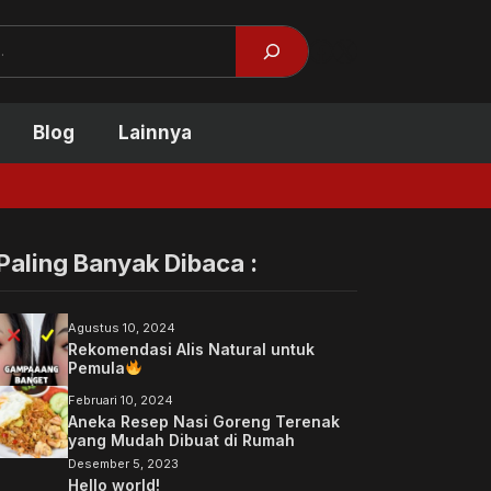
Facebook
X
Blog
Lainnya
Tidak Kuliah Bis
Paling Banyak Dibaca :
Agustus 10, 2024
Rekomendasi Alis Natural untuk
Pemula
Februari 10, 2024
Aneka Resep Nasi Goreng Terenak
yang Mudah Dibuat di Rumah
Desember 5, 2023
Hello world!