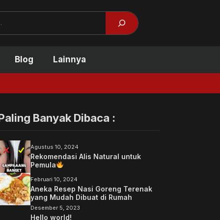
Facebook
X
Blog
Lainnya
Tidak Kulia
Paling Banyak Dibaca :
Agustus 10, 2024
Rekomendasi Alis Natural untuk
Pemula
Februari 10, 2024
Aneka Resep Nasi Goreng Terenak
yang Mudah Dibuat di Rumah
Desember 5, 2023
Hello world!