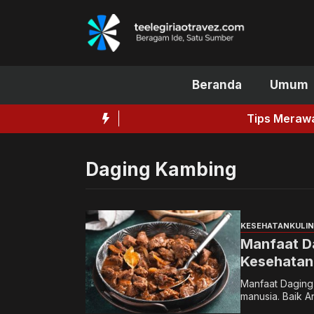
Langsung
ke
isi
Beranda
Umum
Tips Merawat Ketiak un
Daging Kambing
KESEHATAN
KULI
Manfaat D
Kesehatan
Manfaat Daging 
manusia. Baik A