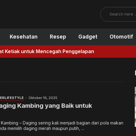
Search
Kesehatan
Resep
Gadget
Otomotif
tuk Mencegah Penggelapan
NER
LIFESTYLE
Oktober 16, 2025
aging Kambing yang Baik untuk
Kambing – Daging sering kali menjadi bagian dari pola makan
nda memilih daging merah maupun putih, ...