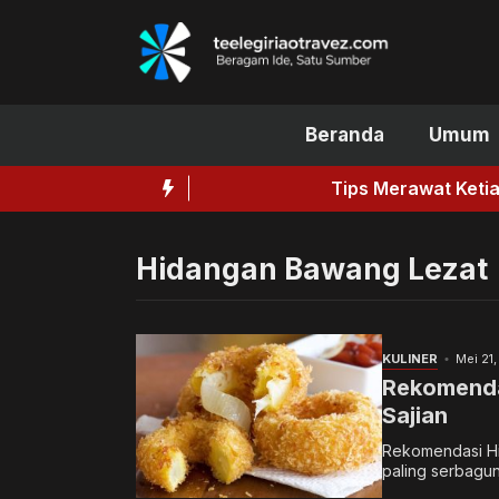
Langsung
ke
isi
Beranda
Umum
Tips Merawat Ketiak untuk Me
Hidangan Bawang Lezat
KULINER
Mei 21
Rekomenda
Sajian
Rekomendasi Hi
paling serbagun