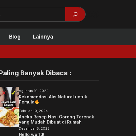
Facebook
X
Blog
Lainnya
Tidak Kuliah Bisa 
Paling Banyak Dibaca :
Agustus 10, 2024
Rekomendasi Alis Natural untuk
Pemula
Februari 10, 2024
Aneka Resep Nasi Goreng Terenak
yang Mudah Dibuat di Rumah
Desember 5, 2023
Hello world!