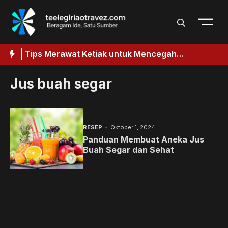
Langsung
ke
isi
aik
Tips Merawat Ketiak untuk Mencegah
T
k
Penggelapan
Jus buah segar
RESEP
Oktober 1, 2024
Panduan Membuat Aneka Jus
Buah Segar dan Sehat