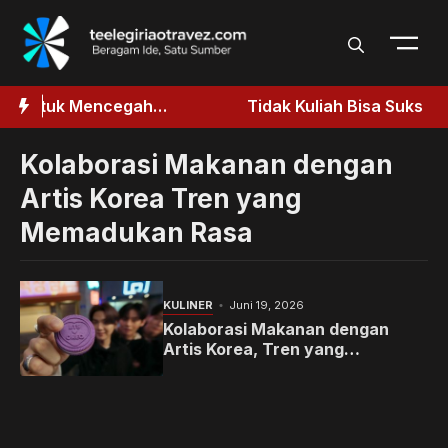
Langsung
ke
isi
Mencegah
Tidak Kuliah Bisa Sukses, Why Not?
Kolaborasi Makanan dengan
Artis Korea Tren yang
Memadukan Rasa
KULINER
Juni 19, 2026
Kolaborasi Makanan dengan
Artis Korea, Tren yang
Memadukan Rasa dan Ketenaran