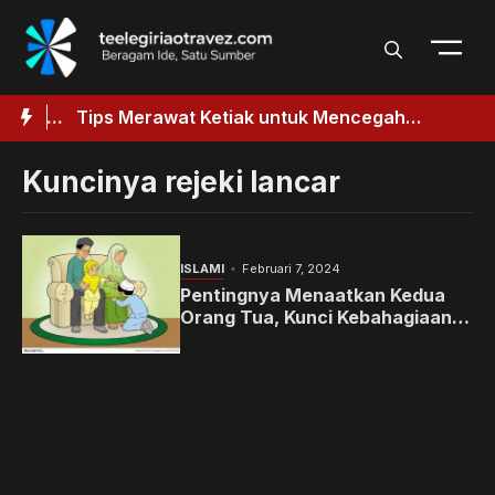
Langsung
ke
isi
baik
Tips Merawat Ketiak untuk Mencegah
ik
Penggelapan
Kuncinya rejeki lancar
ISLAMI
Februari 7, 2024
Pentingnya Menaatkan Kedua
Orang Tua, Kunci Kebahagiaan
dan Kelancaran Rezeki