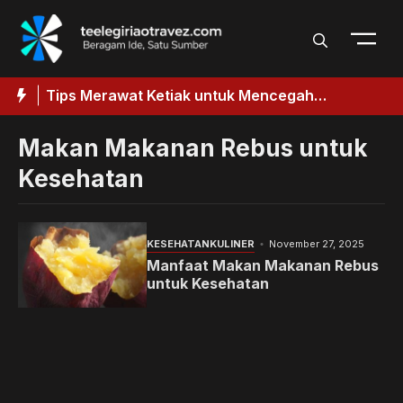
Langsung
ke
isi
aik
Tips Merawat Ketiak untuk Mencegah
T
k
Penggelapan
Makan Makanan Rebus untuk
Kesehatan
KESEHATAN
KULINER
November 27, 2025
Manfaat Makan Makanan Rebus
untuk Kesehatan