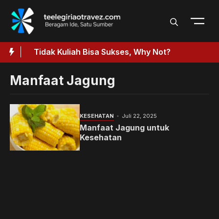
Langsung
ke
isi
Tidak Kuliah Bisa Sukses, Why Not?
Manfaat Jagung
KESEHATAN
Juli 22, 2025
Manfaat Jagung untuk
Kesehatan