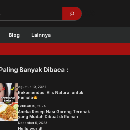
Facebook
X
Blog
Lainnya
Penyebab Telap
Paling Banyak Dibaca :
Agustus 10, 2024
Rekomendasi Alis Natural untuk
Pemula
Februari 10, 2024
Aneka Resep Nasi Goreng Terenak
yang Mudah Dibuat di Rumah
Desember 5, 2023
Hello world!