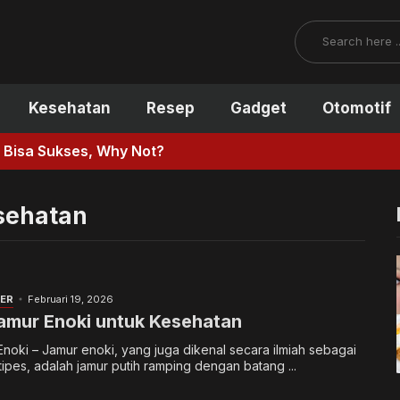
Search
Kesehatan
Resep
Gadget
Otomotif
hy Not?
sehatan
NER
Februari 19, 2026
amur Enoki untuk Kesehatan
noki – Jamur enoki, yang juga dikenal secara ilmiah sebagai
tipes, adalah jamur putih ramping dengan batang ...