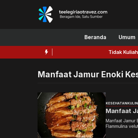
Langsung
ke
isi
Beranda
Umum
Tidak Kuliah Bisa Sukses, W
Manfaat Jamur Enoki Ke
KESEHATAN
KULI
Manfaat J
Manfaat Jamur E
Flammulina velu