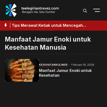
Langsung
ke
isi
aik
Tips Merawat Ketiak untuk Mencegah
T
k
Penggelapan
Manfaat Jamur Enoki untuk
Kesehatan Manusia
KESEHATAN
KULINER
Februari 19, 2026
Manfaat Jamur Enoki untuk
Kesehatan