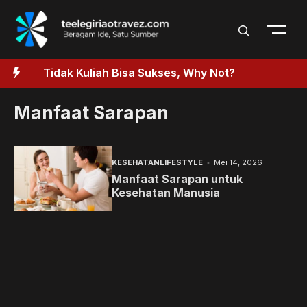
Langsung
ke
isi
Tidak Kuliah Bisa Sukses, Why Not?
Manfaat Sarapan
KESEHATAN
LIFESTYLE
Mei 14, 2026
Manfaat Sarapan untuk
Kesehatan Manusia