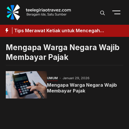
Langsung
ke
isi
aik
Tips Merawat Ketiak untuk Mencegah
T
k
Penggelapan
Mengapa Warga Negara Wajib
Membayar Pajak
UMUM
Januari 29, 2026
Mengapa Warga Negara Wajib
Membayar Pajak