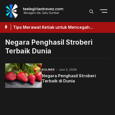
Langsung
ke
isi
aik
Tips Merawat Ketiak untuk Mencegah
T
k
Penggelapan
Negara Penghasil Stroberi
Terbaik Dunia
KULINER
Juni 2, 2026
Negara Penghasil Stroberi
Terbaik di Dunia