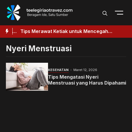
Langsung
ke
isi
baik
Tips Merawat Ketiak untuk Mencegah
ik
Penggelapan
Nyeri Menstruasi
KESEHATAN
Maret 12, 2026
Tips Mengatasi Nyeri
Menstruasi yang Harus Dipahami