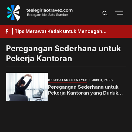
Langsung
ke
isi
aik
Tips Merawat Ketiak untuk Mencegah
T
k
Penggelapan
Peregangan Sederhana untuk
Pekerja Kantoran
KESEHATAN
LIFESTYLE
Juni 4, 2026
Peregangan Sederhana untuk
Pekerja Kantoran yang Duduk
Berjam-jam