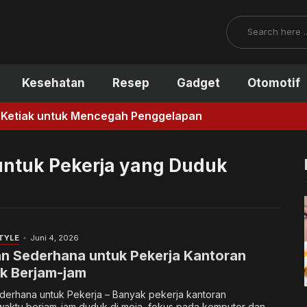
Search
Kesehatan
Resep
Gadget
Otomotif
encegah Penggelapan
ntuk Pekerja yang Duduk
TYLE
Juni 4, 2026
n Sederhana untuk Pekerja Kantoran
k Berjam-jam
erhana untuk Pekerja – Banyak pekerja kantoran
aktu berjam-jam duduk di meja, fokus pada komputer dan