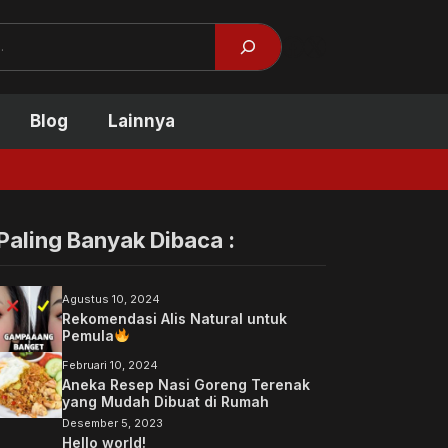
Facebook
X
Blog
Lainnya
Tidak Kuliah Bis
Paling Banyak Dibaca :
Agustus 10, 2024
Rekomendasi Alis Natural untuk
Pemula
Februari 10, 2024
Aneka Resep Nasi Goreng Terenak
yang Mudah Dibuat di Rumah
Desember 5, 2023
Hello world!