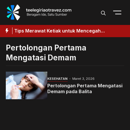
Langsung
ke
isi
aik
Tips Merawat Ketiak untuk Mencegah
T
k
Penggelapan
Pertolongan Pertama
Mengatasi Demam
KESEHATAN
Maret 3, 2026
Pertolongan Pertama Mengatasi
Demam pada Balita