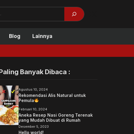
Facebook
X
Blog
Lainnya
Tidak Kuliah
Paling Banyak Dibaca :
Agustus 10, 2024
Rekomendasi Alis Natural untuk
Pemula
Februari 10, 2024
Aneka Resep Nasi Goreng Terenak
yang Mudah Dibuat di Rumah
Desember 5, 2023
Hello world!