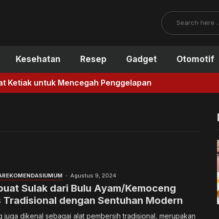
Search
Kesehatan
Resep
Gadget
Otomotif
uk Mencegah Penggelapan
A
REKOMENDASI
UMUM
Agustus 9, 2024
uat Sulak dari Bulu Ayam/Kemoceng
s Tradisional dengan Sentuhan Modern
g juga dikenal sebagai alat pembersih tradisional, merupakan