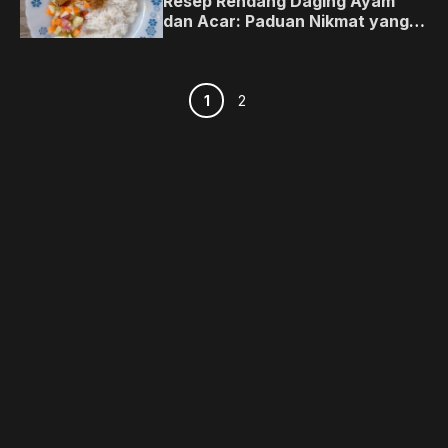
Resep Rendang Daging Ayam
dan Acar: Paduan Nikmat yang
Bikin Nagih
Halaman
Halaman
1
2