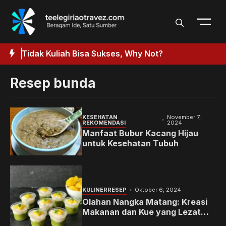
Langsung
ke
isi
Tidak Kuliah Bisa Sukses, Why Not?
P
Resep bunda
KESEHATAN
November 7,
REKOMENDASI
2024
Manfaat Bubur Kacang Hijau
untuk Kesehatan Tubuh
KULINER
RESEP
Oktober 6, 2024
Olahan Nangka Matang: Kreasi
Makanan dan Kue yang Lezat
dan Bikin Nagih