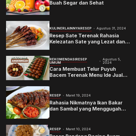
Buah Segar dan Sehat
KULINER
LAINNYA
RESEP
Agustus 31, 2024
Resep Sate Terenak Rahasia
Kelezatan Sate yang Lezat dan
Menggugah Selera
REKOMENDASI
RESEP
Agustus 5,
UMUM
2024
Cara Membuat Telur Puyuh
Bacem Terenak Menu Ide Jualan
dengan Omset Tinggi
RESEP
Maret 19, 2024
Rahasia Nikmatnya Ikan Bakar
dan Sambal yang Menggugah
Selera
RESEP
Maret 10, 2024