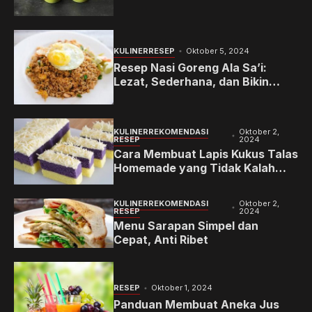
KULINER
RESEP
Oktober 5, 2024
Resep Nasi Goreng Ala Sa’i:
Lezat, Sederhana, dan Bikin
Ketagihan
KULINER
REKOMENDASI
Oktober 2,
RESEP
2024
Cara Membuat Lapis Kukus Talas
Homemade yang Tidak Kalah
Enaknya dengan Kafe Bintang
Lima
KULINER
REKOMENDASI
Oktober 2,
RESEP
2024
Menu Sarapan Simpel dan
Cepat, Anti Ribet
RESEP
Oktober 1, 2024
Panduan Membuat Aneka Jus