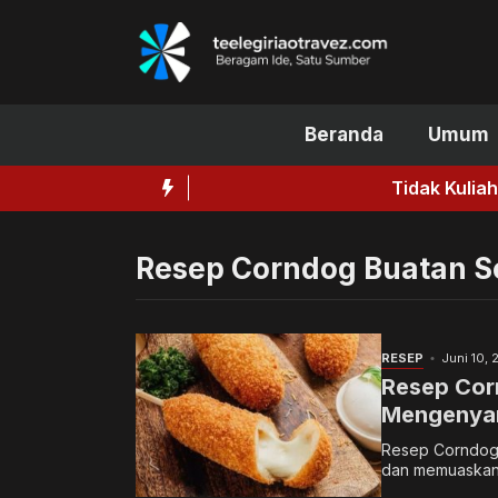
Langsung
ke
isi
Beranda
Umum
Tidak Kuliah Bisa Sukses, Wh
Resep Corndog Buatan 
RESEP
Juni 10,
Resep Cor
Mengenyan
Resep Corndog B
dan memuaskan 