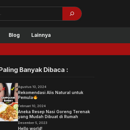
Facebook
X
Blog
Lainnya
Penyebab Telap
Paling Banyak Dibaca :
Agustus 10, 2024
Rekomendasi Alis Natural untuk
Pemula
Februari 10, 2024
Aneka Resep Nasi Goreng Terenak
yang Mudah Dibuat di Rumah
Desember 5, 2023
Hello world!