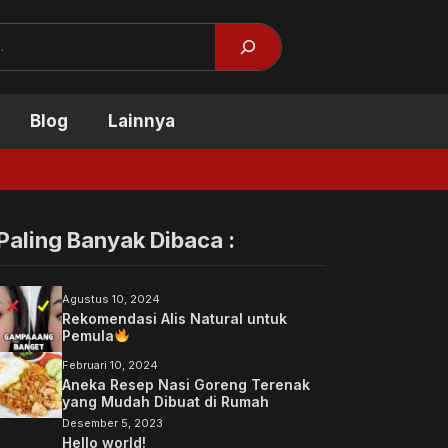
Facebook
X
Blog
Lainnya
Tidak Kuliah Bisa
Paling Banyak Dibaca :
Agustus 10, 2024
Rekomendasi Alis Natural untuk
Pemula
Februari 10, 2024
Aneka Resep Nasi Goreng Terenak
yang Mudah Dibuat di Rumah
Desember 5, 2023
Hello world!