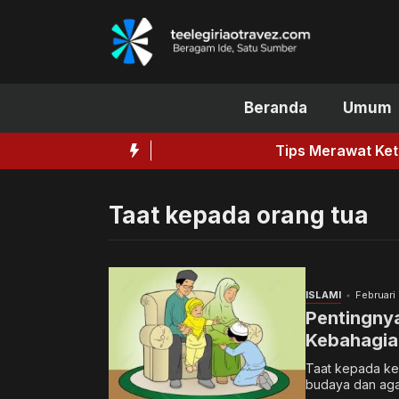
Langsung
ke
isi
Beranda
Umum
Tips Merawat Ketiak untuk Me
Taat kepada orang tua
ISLAMI
Februari
Pentingny
Kebahagia
Taat kepada ked
budaya dan agam