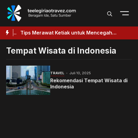
Langsung
ke
isi
baik
Tips Merawat Ketiak untuk Mencegah
ik
Penggelapan
Tempat Wisata di Indonesia
TRAVEL
Juli 10, 2025
Rekomendasi Tempat Wisata di
Indonesia