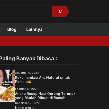
Facebook
X
Blog
Lainnya
Penyebab Telapa
Paling Banyak Dibaca :
Agustus 10, 2024
Rekomendasi Alis Natural untuk
Pemula
Februari 10, 2024
Aneka Resep Nasi Goreng Terenak
yang Mudah Dibuat di Rumah
Desember 5, 2023
Hello world!