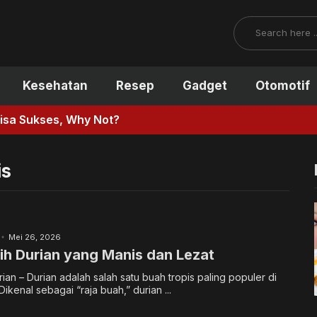
Search
Kesehatan
Resep
Gadget
Otomotif
y Not?
is
Mei 26, 2026
ih Durian yang Manis dan Lezat
ian – Durian adalah salah satu buah tropis paling populer di
ikenal sebagai “raja buah,” durian ...