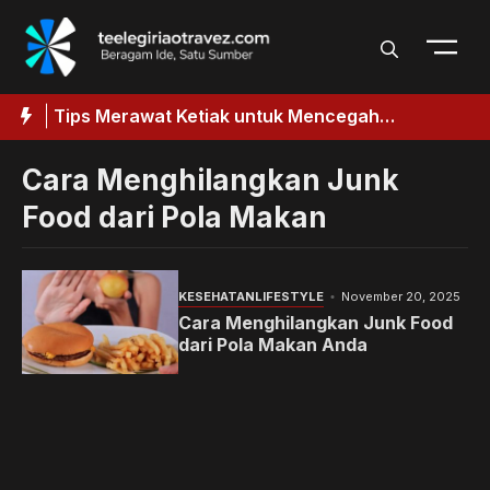
Langsung
ke
isi
aik
Tips Merawat Ketiak untuk Mencegah
T
k
Penggelapan
Cara Menghilangkan Junk
Food dari Pola Makan
KESEHATAN
LIFESTYLE
November 20, 2025
Cara Menghilangkan Junk Food
dari Pola Makan Anda