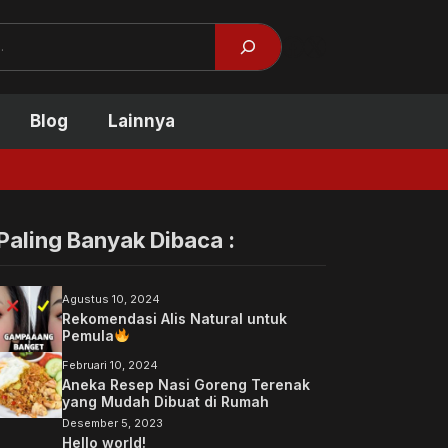
Facebook
X
Blog
Lainnya
Tidak Kuliah Bisa Suk
Paling Banyak Dibaca :
Agustus 10, 2024
Rekomendasi Alis Natural untuk
Pemula
Februari 10, 2024
Aneka Resep Nasi Goreng Terenak
yang Mudah Dibuat di Rumah
Desember 5, 2023
Hello world!