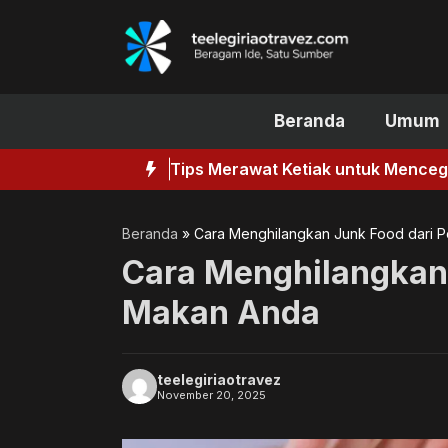
Langsung
ke
isi
Beranda
Umum
Tips Merawat Ketiak untuk Mence
Beranda
»
Cara Menghilangkan Junk Food dari 
Cara Menghilangkan 
Makan Anda
teelegiriaotravez
November 20, 2025