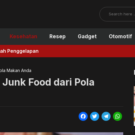
Search
Kesehatan
Resep
Gadget
Otomotif
gah Penggelapan
Pola Makan Anda
Junk Food dari Pola
F
T
T
W
a
w
e
h