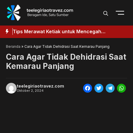
Langsung
ke
isi
aik
Tips Merawat Ketiak untuk Mencegah
T
k
Penggelapan
Beranda
»
Cara Agar Tidak Dehidrasi Saat Kemarau Panjang
Cara Agar Tidak Dehidrasi Saat
Kemarau Panjang
teelegiriaotravez.com
F
T
T
W
Oktober 2, 2024
a
w
e
h
c
i
l
a
e
t
e
t
b
t
g
s