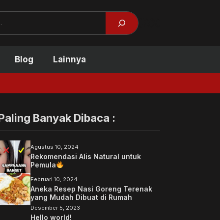
Facebook
X
Blog
Lainnya
Tidak Kuliah Bisa Suk
Paling Banyak Dibaca :
Agustus 10, 2024
Rekomendasi Alis Natural untuk
Pemula
Februari 10, 2024
Aneka Resep Nasi Goreng Terenak
yang Mudah Dibuat di Rumah
Desember 5, 2023
Hello world!