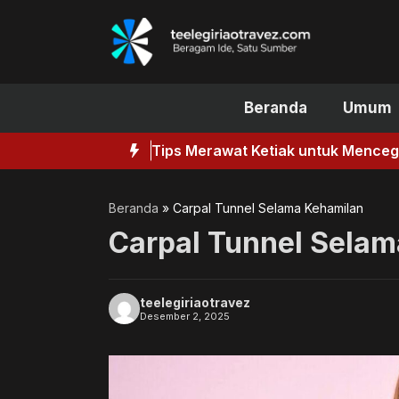
Langsung
ke
isi
Beranda
Umum
Tips Merawat Ketiak untuk Mence
Beranda
»
Carpal Tunnel Selama Kehamilan
Carpal Tunnel Sela
teelegiriaotravez
Desember 2, 2025