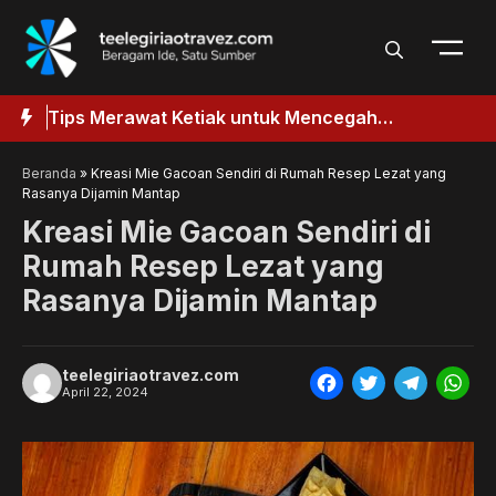
Langsung
ke
isi
aik
Tips Merawat Ketiak untuk Mencegah
T
k
Penggelapan
Beranda
»
Kreasi Mie Gacoan Sendiri di Rumah Resep Lezat yang
Rasanya Dijamin Mantap
Kreasi Mie Gacoan Sendiri di
Rumah Resep Lezat yang
Rasanya Dijamin Mantap
teelegiriaotravez.com
F
T
T
W
April 22, 2024
a
w
e
h
c
i
l
a
e
t
e
t