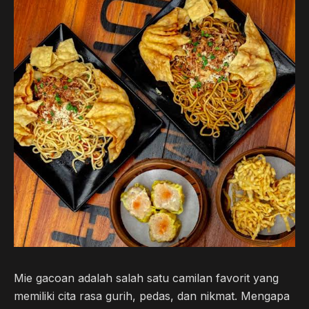
b
t
g
s
o
e
r
A
o
r
a
p
k
m
p
Mie gacoan adalah salah satu camilan favorit yang
memiliki cita rasa gurih, pedas, dan nikmat. Mengapa