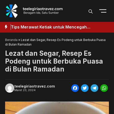
Langsung
ke
isi
aik
Tips Merawat Ketiak untuk Mencegah
T
k
Penggelapan
Beranda
»
Lezat dan Segar, Resep Es Podeng untuk Berbuka Puasa
di Bulan Ramadan
Lezat dan Segar, Resep Es
Podeng untuk Berbuka Puasa
di Bulan Ramadan
teelegiriaotravez.com
F
T
T
W
Maret 23, 2024
a
w
e
h
c
i
l
a
e
t
e
t