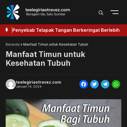
Langsung
ke
isi
Penyebab Telapak Tangan Berkeringat Berlebih
R
u
Beranda
»
Manfaat Timun untuk Kesehatan Tubuh
Manfaat Timun untuk
Kesehatan Tubuh
teelegiriaotravez.com
F
T
T
W
Januari 14, 2024
a
w
e
h
c
i
l
a
e
t
e
t
b
t
g
s