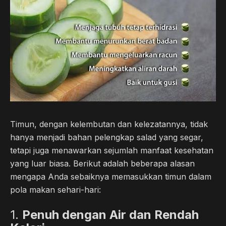
o
e
r
A
o
r
a
p
k
m
p
Timun, dengan kelembutan dan kelezatannya, tidak
hanya menjadi bahan pelengkap salad yang segar,
tetapi juga menawarkan sejumlah manfaat kesehatan
yang luar biasa. Berikut adalah beberapa alasan
mengapa Anda sebaiknya memasukkan timun dalam
pola makan sehari-hari:
1.
Penuh dengan Air dan Rendah