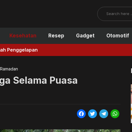
Search
Kesehatan
Resep
Gadget
Otomotif
gah Penggelapan
 Ramadan
ga Selama Puasa
F
T
T
W
a
w
e
h