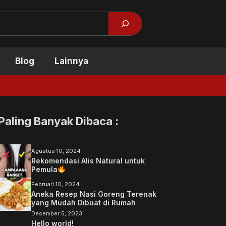
Facebook
X
Blog
Lainnya
Tidak Kuliah Bisa Suk
Paling Banyak Dibaca :
Agustus 10, 2024
Rekomendasi Alis Natural untuk
Pemula
Februari 10, 2024
Aneka Resep Nasi Goreng Terenak
yang Mudah Dibuat di Rumah
Desember 5, 2023
Hello world!