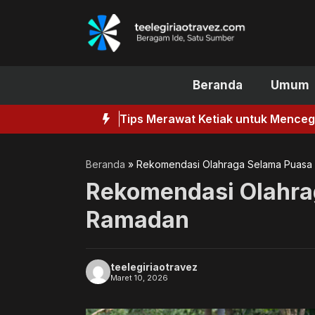
Langsung
ke
isi
Beranda
Umum
Tips Merawat Ketiak untuk Mence
Beranda
»
Rekomendasi Olahraga Selama Puasa
Rekomendasi Olahra
Ramadan
teelegiriaotravez
Maret 10, 2026