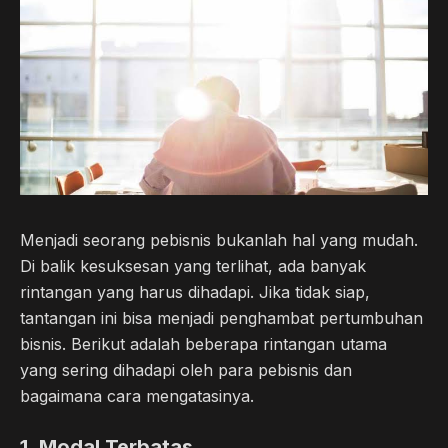
b
t
g
s
o
e
r
A
o
r
a
p
k
m
p
Menjadi seorang pebisnis bukanlah hal yang mudah.
Di balik kesuksesan yang terlihat, ada banyak
rintangan yang harus dihadapi. Jika tidak siap,
tantangan ini bisa menjadi penghambat pertumbuhan
bisnis. Berikut adalah beberapa rintangan utama
yang sering dihadapi oleh para pebisnis dan
bagaimana cara mengatasinya.
1. Modal Terbatas