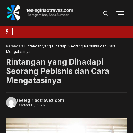
Langsung
ke
isi
ebih
Rekomendasi Buku Pengembangan Diri Terbaik
T
untuk Membantu Anda Menjadi Versi Terbaik
P
Beranda
»
Rintangan yang Dihadapi Seorang Pebisnis dan Cara
Mengatasinya
Rintangan yang Dihadapi
Seorang Pebisnis dan Cara
Mengatasinya
teelegiriaotravez.com
F
T
T
W
Februari 14, 2025
a
w
e
h
c
i
l
a
e
t
e
t