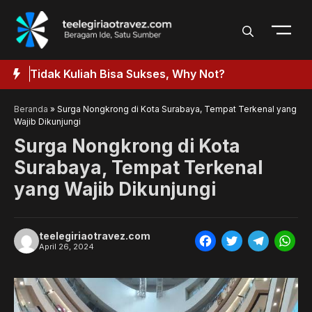
Langsung
ke
isi
Tidak Kuliah Bisa Sukses, Why Not?
P
Beranda
»
Surga Nongkrong di Kota Surabaya, Tempat Terkenal yang
Wajib Dikunjungi
Surga Nongkrong di Kota
Surabaya, Tempat Terkenal
yang Wajib Dikunjungi
teelegiriaotravez.com
F
T
T
W
April 26, 2024
a
w
e
h
c
i
l
a
e
t
e
t