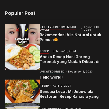
Popular Post
LIFESTYLE
REKOMENDASI
Agustus 10,
UMUM
2024
Rekomendasi Alis Natural untuk
Pemula
RESEP
Februari 10, 2024
Aneka Resep Nasi Goreng
Terenak yang Mudah Dibuat di
Rumah
UNCATEGORIZED
Desember 5, 2023
Hello world!
RESEP
April 19, 2024
Sensasi Lezat Mi Jebew ala
Restoran: Resep Rahasia yang
Memanjakan Lidah Anda
REKOMENDASI
Mei 10, 2024