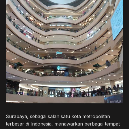
b
t
g
s
o
e
r
A
o
r
a
p
k
m
p
Surabaya, sebagai salah satu kota metropolitan
terbesar di Indonesia, menawarkan berbagai tempat