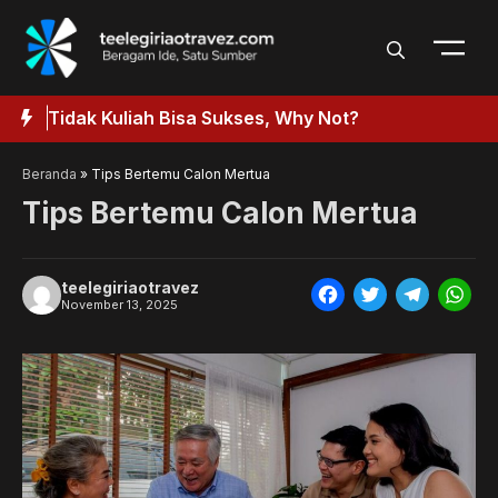
Langsung
ke
isi
ak Kuliah Bisa Sukses, Why Not?
Penyebab 
Beranda
»
Tips Bertemu Calon Mertua
Tips Bertemu Calon Mertua
teelegiriaotravez
F
T
T
W
November 13, 2025
a
w
e
h
c
i
l
a
e
t
e
t
b
t
g
s
o
e
r
A