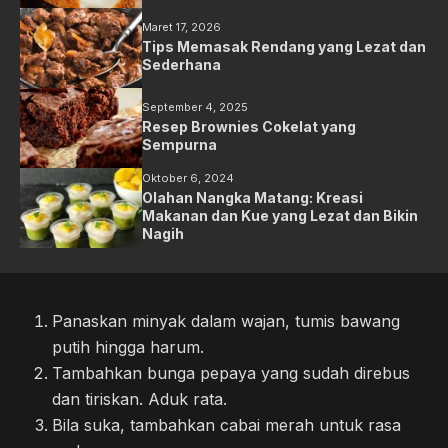
Maret 17, 2026
Tips Memasak Rendang yang Lezat dan
Sederhana
September 4, 2025
Resep Brownies Cokelat yang
Sempurna
Oktober 6, 2024
Olahan Nangka Matang: Kreasi
Makanan dan Kue yang Lezat dan Bikin
Nagih
Panaskan minyak dalam wajan, tumis bawang
putih hingga harum.
Tambahkan bunga pepaya yang sudah direbus
dan tiriskan. Aduk rata.
Bila suka, tambahkan cabai merah untuk rasa