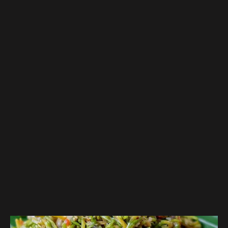
b
t
g
s
o
e
r
A
o
r
a
p
k
m
p