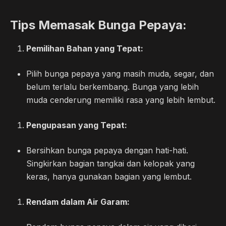
Tips Memasak Bunga Pepaya:
Pemilihan Bahan yang Tepat:
Pilih bunga pepaya yang masih muda, segar, dan
belum terlalu berkembang. Bunga yang lebih
muda cenderung memiliki rasa yang lebih lembut.
Pengupasan yang Tepat:
Bersihkan bunga pepaya dengan hati-hati.
Singkirkan bagian tangkai dan kelopak yang
keras, hanya gunakan bagian yang lembut.
Rendam dalam Air Garam: