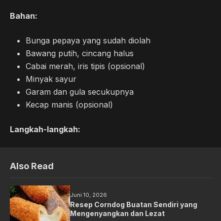
Bahan:
Bunga pepaya yang sudah diolah
Bawang putih, cincang halus
Cabai merah, iris tipis (opsional)
Minyak sayur
Garam dan gula secukupnya
Kecap manis (opsional)
Langkah-langkah:
Also Read
Juni 10, 2026
Resep Corndog Buatan Sendiri yang
Mengenyangkan dan Lezat