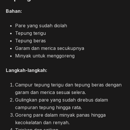
Bahan:
Pare yang sudah diolah
Tepung terigu
Tepung beras
Garam dan merica secukupnya
Minyak untuk menggoreng
Langkah-langkah:
Campur tepung terigu dan tepung beras dengan
garam dan merica sesuai selera.
Gulingkan pare yang sudah direbus dalam
campuran tepung hingga rata.
Goreng pare dalam minyak panas hingga
kecokelatan dan renyah.
Tiriskan dan sajikan.