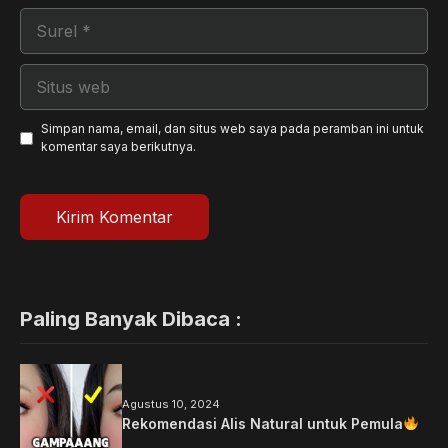
Surel
Situs
web
Simpan nama, email, dan situs web saya pada peramban ini untuk
komentar saya berikutnya.
Paling Banyak Dibaca :
Agustus 10, 2024
Rekomendasi Alis Natural untuk Pemula